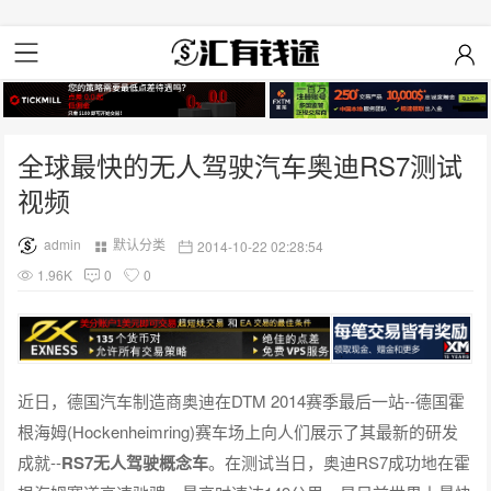
全球最快的无人驾驶汽车奥迪RS7测试
视频
admin
默认分类
2014-10-22 02:28:54
1.96K
0
0
近日，德国汽车制造商奥迪在DTM 2014赛季最后一站--德国霍
根海姆(Hockenheimring)赛车场上向人们展示了其最新的研发
成就--
RS7无人驾驶概念车
。在测试当日，奥迪RS7成功地在霍