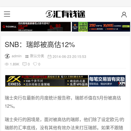
SNB：瑞郎被高估12%
admin
默认分类
2014-06-23 20:15:53
1.89K
0
0
瑞士央行在最新的月度统计报告称，瑞郎币值在5月份被高估
12%。
瑞士央行的困境是，面对被高估的瑞郎，他们除了设定欧元/的
瑞郎的汇率底线，没有其他有效办法来打压瑞郎。如果不跟随