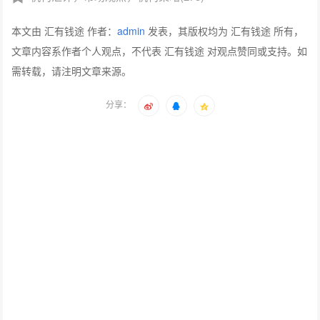
本文由 汇有钱途 作者：
admin
发表，其版权均为 汇有钱途 所有，
文章内容系作者个人观点，不代表 汇有钱途 对观点赞同或支持。如
需转载，请注明文章来源。
分享：