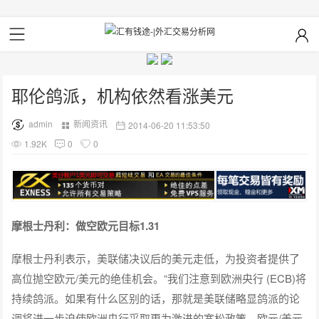
耶伦鸽派，机构依然看涨美元
admin
新闻资讯
2014-06-20 11:53:50
1.92K
0
0
摩根士丹利：做空欧元目标1.31
摩根士丹利表示，美联储决议后的美元走低，为投资者提供了
高位抛空欧元/美元的绝佳机会。“我们注意到欧洲央行 (ECB)将
持续鸽派。如果有什么区别的话，那就是美联储略显鸽派的论
调将进一步迫使欧洲央行采取更为激进的宽松政策。欧元/美元