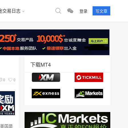
途交易日志
登录
写文章
下载MT4
0
0
在美国是