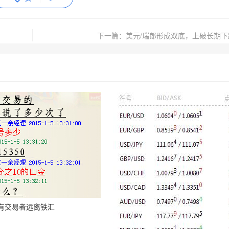
下一篇：美元/瑞郎形成双底，上破长期下
有交易者远离铁汇