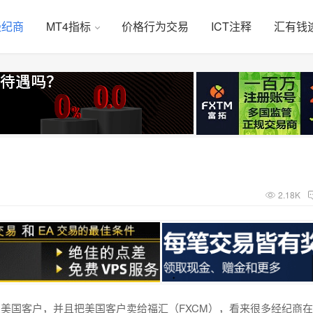
经纪商
MT4指标
价格行为交易
ICT注释
汇有钱
2.18K
受美国客户，并且把美国客户卖给福汇（FXCM），看来很多经纪商