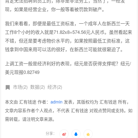
肯定无法招聘到员工的，除非是非法劳工，当然了，一经发
现，如果是经营企业，你一般等着被罚款到破产。
我们来看看，即便是最低工资标准，一个成年人在新西兰一天
工作8个小时的收入就是71.82x8=574.56元人民币。虽然看起来
不错，但还是要考虑物价水平的，如果按照最低工资标准，这
钱拿到中国来用可以活的很好，在新西兰可能就很窘迫了。
上调工资一般是经济利好的表现，纽元是否获得支撑呢？纽元/
美元现报0.82749
市场(2)
数据(2)
经济(2)
本文由 汇有钱途 作者：
admin
发表，其版权均为 汇有钱途 所有，
文章内容系作者个人观点，不代表 汇有钱途 对观点赞同或支持。如
需转载，请注明文章来源。
分享：