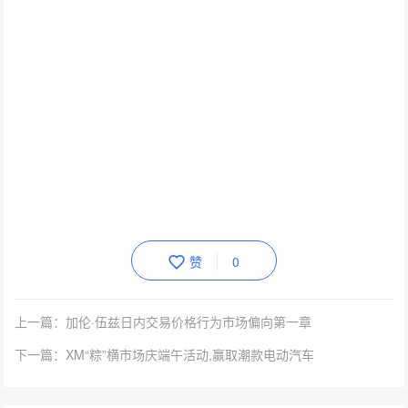
赞
0
上一篇：加伦·伍兹日内交易价格行为市场偏向第一章
下一篇：XM“粽”横市场庆端午活动,赢取潮款电动汽车