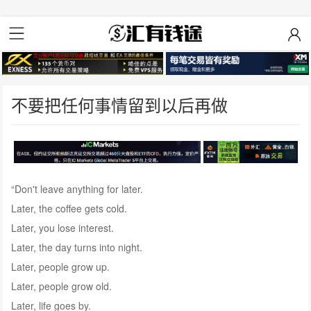
不要把任何事情留到以后再做
“Don't leave anything for later.
Later, the coffee gets cold.
Later, you lose interest.
Later, the day turns into night.
Later, people grow up.
Later, people grow old.
Later, life goes by.