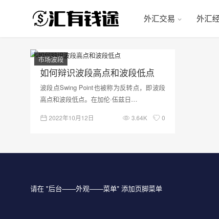
外汇交易
外汇
市场波段
如何辩识波段高点和波段低点
波段点Swing Point也被称为反转点，即波段
高点和波段低点。在加伦·伍兹日…
2022年10月12日
3.64K
0
请在 "后台——外观——菜单" 添加页脚菜单